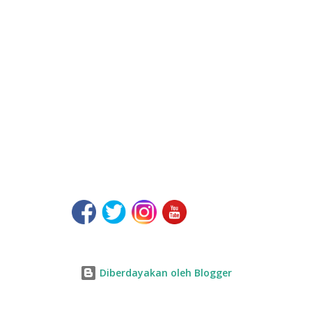
a
n
Diberdayakan oleh Blogger