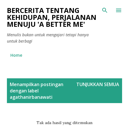
Langsung ke konten utama
BERCERITA TENTANG
KEHIDUPAN, PERJALANAN
MENUJU 'A BETTER ME'
Menulis bukan untuk mengajari tetapi hanya
untuk berbagi
Home
P
Menampilkan postingan
TUNJUKKAN SEMUA
o
dengan label
s
agathanirbanawati
t
i
n
Tak ada hasil yang ditemukan
g