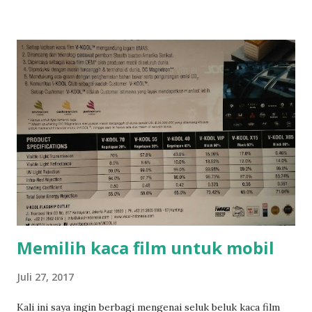
kejelekan "terlalu tepat waktu" sehingga saya selalu merasa
terganggu dengan waktu yang tidak jelas dan tidak sesuai
jadwalnya. Buat saya awal yang baik adalah kunci kesuksesan
dan untuk sebuah acara, dan awal yang baik adalah mulainya
acara tepat waktu. Tentunya selain keramahan panitia,
menariknya acara itu sendiri, terpenuhinya kepentingan
saya di acara tersebut, dll. dokumen pribadi Mengamati
beberapa acara dalam dua bulan ini dan mengingat
banyaknya acara yang saya hadiri di sepanjang kehidupan
saya, jujur saya merasa ada yang salah dengan urusan waktu
ini. Untuk kesekian ...
Memilih kaca film untuk mobil
Juli 27, 2017
Kali ini saya ingin berbagi mengenai seluk beluk kaca film