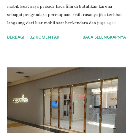
mobil. Buat saya pribadi, kaca film di butuhkan karena
sebagai pengendara perempuan, risih rasanya jika terlihat
langsung dari luar mobil saat berkendara dan juga agak
serem jika terlihat sedang berkendara sendirian melewati
BERBAGI
32 KOMENTAR
BACA SELENGKAPNYA
jalanan sepi di malam hari. Kejahatan bisa terjadi dimana saja
dan tidak memandang jenis kelamin siy, tetapi tetap saja
kalau perempuan kayanya lebih dipilih sebagai sasaran
empuk, yaaa... Ternyata banyak juga kegunaan lain dari kaca
mobil selain hal tersebut di atas. Saya mendapatkan
informasi ini dari acara yang di selenggarakan oleh Mobil
123 sebagai portal otomotif nomor 1 dan V Kool Indonesia
bekerjasama dengan Indonesian Social Blogprerneur (ISB)
pada hari Rabu, 26 Juli 2017 kemarin di V Kool Flagship,
jalan Trembesi, Jakarta Utara. Jadi apa saja ya kegunaannya
? Menahan sinar matahari masuk langsung ke dalam mobil
Tanpa menggunakan kaca film, suhu dalam ...