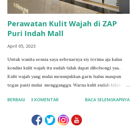
Perawatan Kulit Wajah di ZAP
Puri Indah Mall
April 05, 2023
Untuk wanita seusia saya sebenarnya siy terima aja kalau
kondisi kulit wajah itu sudah tidak dapat dibohongi yaa..
Kulit wajah yang mulai menunjukkan garis halus maupun
tegas pasti mulai mengganggu. Warna kulit sudah tidak
kompak dan permukaan kulit mulai terlihat tidak kencang
BERBAGI
3 KOMENTAR
BACA SELENGKAPNYA
pastinya. Nada nada menghibur hati seperti, yaaa... itu kan
menunjukkan kebijaksanaan karena usia sudah matang
adalah salah satu cara, hahaha.. Perawatan wajah yang baik
wajib dilakukan sejak dini, bahkan di usia 20an untuk
mendapatkan kulit sehat sampai usia cantik seperti