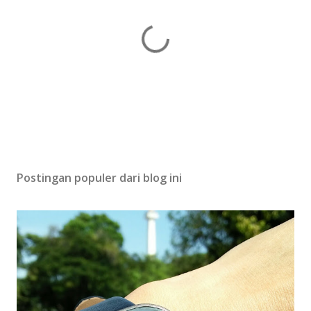
P
o
s
Postingan populer dari blog ini
t
i
n
g
K
o
m
e