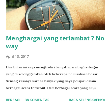
n
t
a
r
Menghargai yang terlambat ? No
way
April 13, 2017
Dua bulan ini saya menghadiri banyak acara bagus-bagus
yang di selenggarakan oleh beberapa perusahaan besar.
Senang rasanya karena banyak yang saya pelajari dalam
berbagai acara tersebut. Dari berbagai acara yang saya
hadiri, ada yang di kelola dengan baik tetapi secara rata-
BERBAGI
38 KOMENTAR
BACA SELENGKAPNYA
rata saya kecewa dalam satu point penting, yaitu mengenai
jadwal di mulainya acara. Saya memang orang yang memiliki