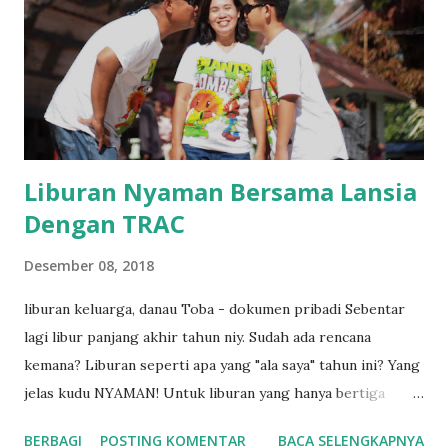
paru-paru, untuk didistribusikan ke seluruh tubuh. Waduh,
ternyata penting banget ya fungsi si hemoglobin ini. Dan
jika kita kekurangan jumlah Hb ini, tentunya ada
konsekuensi atau risiko yang harus di tanggung donk.
Rendahny...
Liburan Nyaman Bersama Lansia
Dengan TRAC
Desember 08, 2018
liburan keluarga, danau Toba - dokumen pribadi Sebentar
lagi libur panjang akhir tahun niy. Sudah ada rencana
kemana? Liburan seperti apa yang "ala saya" tahun ini? Yang
jelas kudu NYAMAN! Untuk liburan yang hanya bertiga
dengan anak dan suami, saya lebih leluasa memilih tujuan
BERBAGI
POSTING KOMENTAR
BACA SELENGKAPNYA