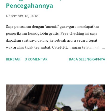
Pencegahannya
Desember 18, 2018
Saya penasaran dengan "anemia" gara-gara mendapatkan
pemeriksaan hemoglobin gratis. Free checking ini saya
dapatkan saat saya datang ke sebuah acara secara tepat
waktu alias tidak terlambat. Catettttt... jangan telatan kalau
datang ke acara. Hahaha... Hasil test saya ada di bawah
BERBAGI
3 KOMENTAR
BACA SELENGKAPNYA
ambang batas walaupun masih tergolong normal, sehingga
di sebutkan saya memiliki potensi anemia. Naaahhhhhh....
Langsung donk saya tanya mbah google apa siy anemia and
bla bla bla nya. Yuksss dilihat hasil saya melototin komputer
malam ini. cek Hb - pict. Charles E. Mengenal Anemia dan
akibatnya Anemia adalah keadaan dimana tubuh kekurangan
hemoglobin dalam sel darah merah. Hemoglobin (Hb) adalah
protein pembawa oksigen dari jantung, yang diperoleh dari