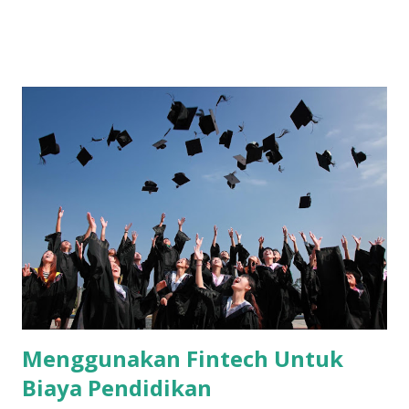
dan segala tetek bengek transportasi dan akomodasi.
Liburan kami bertiga bisa berpetualang menjelajah alam "ala
ransel" atau bisa juga leyeh-leyeh dan berenang "ala koper"
di hotel. Kami kadang tidak terlalu memperhatikan
kenyamanan, yang penting tempatnya seru buat bertiga,
Kami pernah ke Yogyakarta menggunakan kereta api
ekonomi tetapi menginap di hotel yang memiliki kolam
renang dan gym. Kami pernah juga naik mobil ke Puncak dan
melakukan pendakian ke gunung Gede. Yaaa seperti itu...
ultah 17 tahun kesayangan, gunung Gede - dokumen pribadi
Saya masih menunggu jadwal kedua kesayangan, anak dan
suami, untuk menyusun liburan akhir tahun ini. Tapi yang
jelas, li...
Menggunakan Fintech Untuk
Biaya Pendidikan