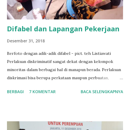
a
n
Difabel dan Lapangan Pekerjaan
Desember 31, 2018
Berfoto dengan adik-adik difabel - pict. teh Listiawati
Perlakuan diskriminatif sangat dekat dengan kelompok
minoritas dalam berbagai hal di manapun berada. Perlakuan
diskrimasi bisa berupa perkataan maupun perbuatan,
termasuk untuk kesempatan memperoleh pekerjaan. Salah
BERBAGI
7 KOMENTAR
BACA SELENGKAPNYA
satu kelompok minoritas dalam masyarakat adalah
kelompok penyandang disabilitas atau kaum difabel. Kaum
ini kadang mendapatkan diskriminasi dari dalam keluarganya
sendiri dan kurang mendapatkan pendidikan formal di
sekolah. Hal ini tentu saja mempersulit mereka untuk