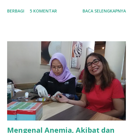
dari urusan keuangan keluarga. Biaya tempat tinggal,
BERBAGI
5 KOMENTAR
BACA SELENGKAPNYA
transportasi untuk bekerja, makan sehari-hari, tagihan-
tagihan bulanan, biaya sekolah anak-anak; semuanya
membutuhkan uang. Belum lagi keinginan liburan, membantu
keuangan orangtua dan saudara, kondisi darurat karena
sakit atau kehilangan pekerjaan. Sudah banyak contoh
rumahtangga yang “bubar jalan” karena kondisi keuangan
yang carut marut. Artinya, urusan keuangan ini tidak dapat
di pandang sebelah mata dan kita harus “melek keuangan”.
Itulah pentingnya literasi keuangan sehingga setiap orang
dapat membuat perencanaan keuangan yang sesuai dengan
kebutuhannya. Memang kadang sulit membedakan
kebutuhan dan keinginan karena setiap tahap kehidupan
memiliki tantangannya sendiri. Kondisi literasi keuangan di
...
Mengenal Anemia, Akibat dan