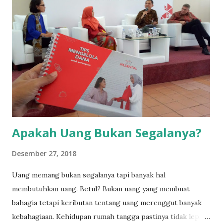
menjadi mandiri dan mendapatkan pekerjaan. Padahal
banyak dari mereka saat ini adalah kepala keluarga dan
jikalau bekerjapun, biasanya di sektor informal. Kaum
difabel sering dianggap membutuhkan "fasilitas lebih" tetapi
memiliki tingkat produktivitas yang dibawah rata-rata. Hal
ini menyebabkan banyak perusahaan enggan menerima
mereka sebagai karyawannya. Padahal jika mereka dilatih
dan diberikan kesempatan yang sa...
Apakah Uang Bukan Segalanya?
Desember 27, 2018
Uang memang bukan segalanya tapi banyak hal
membutuhkan uang. Betul? Bukan uang yang membuat
bahagia tetapi keributan tentang uang merenggut banyak
kebahagiaan. Kehidupan rumah tangga pastinya tidak lepas