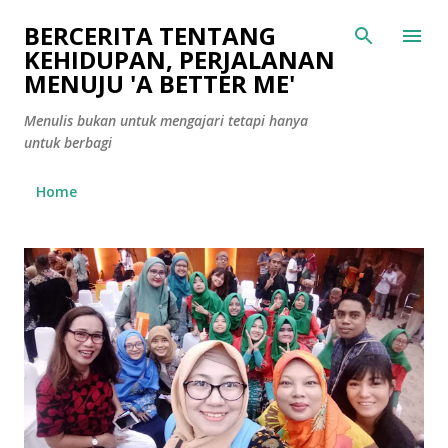
Langsung ke konten utama
BERCERITA TENTANG
KEHIDUPAN, PERJALANAN
MENUJU 'A BETTER ME'
Menulis bukan untuk mengajari tetapi hanya
untuk berbagi
Home
P
o
s
t
i
n
g